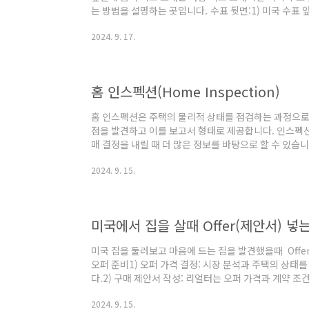
는 방법을 설명하는 곳입니다. 수표 뒷면:1) 미국 수표
요.미국 수표 앞면 쓰는 요령보기미영이(미국영어)오빠 글
2024. 9. 17.
필수는 아니지만, 특정 상황에서는 꼭 필요합니다.특히 
명)를 해야 합니다. 일반적으로 수표를 은행에 입금하
에서 수표 뒷면을 작성해야 합니다. 3) 서명을 하지 않아
금 목적으로 사용하고, 수표를 ..
홈 인스펙션(Home Inspection)
홈 인스펙션은 주택의 물리적 상태를 점검하는 과정으로
점을 발견하고 이를 보고서 형태로 제공합니다. 인스펙션
매 결정을 내릴 때 더 많은 정보를 바탕으로 할 수 있습니다
조:기초(Foundation): 집의 기초가 견고하고 균열이 없는
2024. 9. 15.
열이나 기울어짐이 있는지 점검합니다. 3) 지붕(Roof)
파손이 있는지 조사합니다.4) 전기 시스템:전기 패널(Elect
충족하고, 모든 회로가 제대로 작동하는지 점검합니다.전선(W
미국에서 집을 살때 Offer(제안서) 넣
미국 집을 둘러보고 마음에 드는 집을 발견했을때 Offer
오퍼 준비1) 오퍼 가격 결정: 시장 분석과 주택의 상태
다.2) 구매 제안서 작성: 리얼터는 오퍼 가격과 계약 
문서에는 매매 가격, 계약 조건, 예치금(디파짓) 등 필수
2024. 9. 15.
출: 작성된 구매 제안서는 리얼터를 통해 매도인에게 제