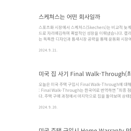
부 (1‧10부동산대책)알아보기 2. 안전진단을 담당하는
전문기관이나 엔지니어링 회사가 수행합니다. ..
스케쳐스는 어떤 회사일까
스포츠화 시장에서 스케쳐스(Skechers)는 비교적 늦
드로 자리매김하며 폭발적인 성장을 이뤄냈습니다. 캘리
는 독특한 디자인과 틈새시장 공략을 통해 운동화 시장에
케쳐스의 설립 배경부터 주요 성공 요인, 그리고 도전
2024. 9. 21.
1. 스케쳐스: 앞의 글 다시 읽기 스케쳐스(Skecher
은 1992년으로 거슬러 올라갑니다. 로버트 그린버그와
치에서 설립한 이 회사는 30여 년 만에 글로벌 시장에서
180여 개국에 5000여 개의 매장을 운..
미국 집 사기 Final Walk-Throug
오늘은 미국 주택 구입시 Final Walk-Through에 대해
: Final Walk-Through는 한국어로 번역하면 "최종
다. 주택 구매 과정에서 마지막으로 집을 돌아보며 상태
다시 돌아가기 주로 집을 사기 위한 서류를 작성하기 전
2024. 9. 20.
니며 다음을 확인합니다. 집 상태 확인: 집이 깨끗하게 
계약 내용 확인: 계약서에 적힌 대로 가전제품이나 가구
발견된 고장이나 손상이 있는지 체크해요.이 과정을 통해
인하고..
미국 주택 구입시 Home Warranty