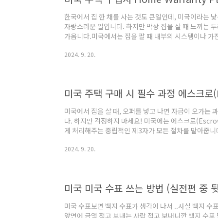
한국에서 집 한 채를 사는 것도 큰일인데, 미국이라는 
자랑스러운 일입니다. 하지만 막상 집을 살 때 느끼는 
가옵니다.미국에서는 집을 팔 때 내부의 시스템이나 가
에 고장이 나면 예상치 못한 수리 비용이 부담스러울 수
2024. 9. 20.
주택 소유자들이 선택하는 것이 바로 Home Warranty
템과 가전제품의 수리 및 교체를 지원하여 경제적 안정을 제
필수는 아니지만, 주택 소유자가 직면할 수 있는 불확실한
늘은 미국 주택 구입시H..
미국 주택 구매 시 필수 과정 에스크로(
미국에서 집을 살 때, 오퍼를 넣고 나면 자금이 오가는 
다. 하지만 걱정하지 마세요! 미국에는 에스크로(Escr
게 처리해주는 중립적인 제3자가 모든 절차를 맡아줍니
스크로(Escrow)에 대해 알려드리겠습니다. 1. 에스크로(
2024. 9. 20.
가기 1) 에스크로: 에스크로는 계약금, 세금, 보험료, 
을 보호하고 관리하는 역할을 합니다.오퍼가 받아 들여지
각종 서류와 함 에스크로 회사에 보냅니다. 미국에서 집사
주택 구매 시 에스크로 절차..
미국 미국 수표 쓰는 방법 (실전편 중 
미국 수표보면 백지 수표가 생각이 나서 ..사실 백지 수
앞면에 금액 적고 보내는 사람 적고 보내니깐 백지 수표 