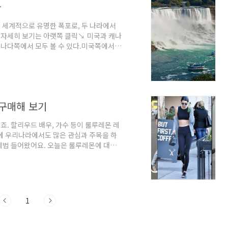
라
 세계적으로 유명한 폭포로, 두 나라에서
더 자세히 보기는 아랫쪽 클릭↘ 미국과 캐나
나다쪽에서 모두 볼 수 있다.미국쪽에서
와 산책로가 있으며어 폭포의 일부를 더 가
 체험할 수 있다.그러나 야경은 캐나다 쪽
가라 감상 포인트는 폭포의 전경이 더 웅장하
오락거리가 마련되어 있어 도시와 자연이 적
구매해 보기
. 할리우드 배우, 가수 등이 룰루레몬 레
에 우리나라에서도 많은 관심과 주목을 하
제법 들어왔어요. 오늘은 룰루레몬에 대한
 룰루레몬 매장:아래 파란글자를 클릭하시면
있는 룰루레몬 이야기 룰루레몬
 둘러보기미영이(미국영어)오빠 블로그미국
 구입한 듯이 갖춰있고 강의실로 오가기도
ubur..
1