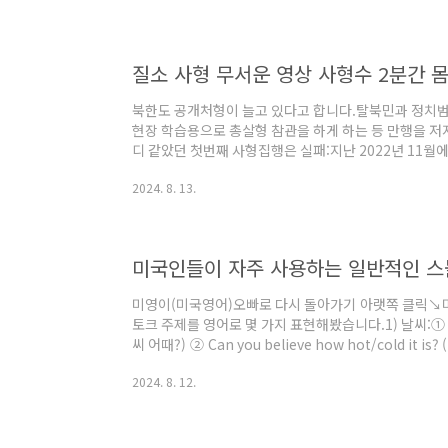
토하고, 수락하거나 반대할 수 있습니다. 3. 협상협상 
리얼터는 매도인과 협상하여 가격이나 조건을 조정합니다
까지 계속될 수 있습니다..
질소 사형 무서운 영상 사형수 2분간 
북한도 공개처형이 늘고 있다고 합니다.탈북민과 정치
현장 학습용으로 총살형 참관을 하게 하는 등 만행을 
디 같았던 첫번째 사형집행은 실패:지난 2022년 11
합니다.그당시 사형수 스미스를 교도소 내 '죽음의 방'이
2024. 8. 13.
학 물질이 든 주사기를 주입할려고 했지만 주사를 놓을 
중 시계가 자정을 알렸고, 앨리배마주의 사형 집행 영장
에는 스미스의 얼굴에 밀폐 마스크를 씌워 체내 산소 부
강제 흡입시켜 질식시켜 형을 집행했습니다. ..
미국인들이 자주 사용하는 일반적인 스
미영이(미국영어)오빠로 다시 돌아가기 아랫쪽 클릭↘
토크 주제를 영어로 몇 가지 표현해봤습니다.1) 날씨:① How
씨 어때?) ② Can you believe how hot/cold it
말 계획:① Any exciting plans for the weeke
2024. 8. 12.
anything fun? (즐거운 일을 하고 있니?) 3) 일상 생활:
는 어떻게 어때?)② Anything new or interesting ha
거나..