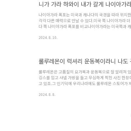
니가 가라 하와이 내가 갈게 나이아가
나이아가라 폭포는 미국과 캐나다의 국경을 따라 위치한
각각 다른 매력으로 만날 수 있다.미국 쪽 나이아가라 
다 쪽 나이아가라 폭포를 비교나이아가라는 미국쪽과 캐
보는 나이가라는 폭포를 직접 내려다볼 수 있는 전망대
2024. 8. 10.
까이에서 보고 폭포 뒤쪽에서 물이 떨어지는 모습을 직접
이 더 유명하다. Read More ↘ 캐나다 쪽은 나이아
고 파노라마 같은 뷰가 제공되고 더 많은 관광 시설과 
당히 어울러진 관광 경험을 제공된다.레스토랑..
룰루레몬이 럭셔리 운동복이라니 나도 
룰루레몬은 고품질의 요가복과 운동복으로 잘 알려져 있죠
깅스를 입고 샤넬 가방을 들고 무심하게 찍힌 사진 한장
고 있죠.그 인기덕에 우리나라에도 룰루레몬 스토어가 
이야기를 해보려고 합니다. Read more 우리나라
2024. 8. 8.
룰루레몬의 재미난 이야기를 더 보실수 있습니다.재미
(Lululemon)레깅스 구매방법/미국 여대생들 교복
대학가를 가보면 여자대학생들은 마치 레깅스를 단체로
하고 친구들과 간단한 운동을 하는 모습을 볼 수 있습니다a