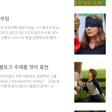
과정: 매도인이 제안을 수락하지 않을 경우,
. 이 과정은 양측의 합의가 이루어질 때
몸부림
범은 즉결처형 대상이네요 ㅜㅜ게다가 학교
저지르고 있다고 합니다.무섭다 무서워 코미
월에 사형수 스미스의 형을 집행하고자 했다고
라는 집행실 내 침대에 묶어 두고 혼합 화
정맥 부위를 찾지 못했다고 합니다. 그러던
이 만료돼 더 이상 시도를 못했습니다. 이번
족을 일으키는 불활성 가스인 순수 질소를
몰토크 주제를 영어 표현
미국인들이 자주 사용하는 일반적인 스몰
's the weather today? (오늘 날
 is? ( 이렇게 덥다/춥다니 놀랍지 않아?) 2) 주
nd? (주말에 특별한 계획이 있어?)② Doing
① How's work/school going? (학교
ppening in your life? ( 네 삶에 새롭