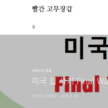
본문 바로가기
빨간 고무장갑
홈
카테고리 없음
미국 집 사기 Final W
by 빨간 고무장갑
2024. 9. 20.