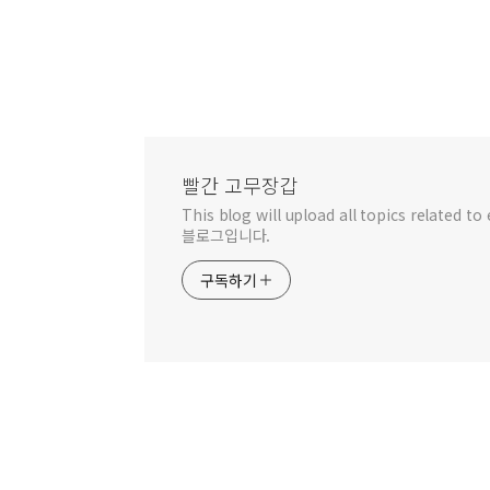
빨간 고무장갑
This blog will upload all topics relat
블로그입니다.
구독하기